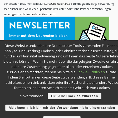
der besseren Lesbarkeit wird auf
KurseUndWebinare.de
auf die gleichzeitige Verwendung
männlicher und weiblicher Sprachform verzichtet. Sämtliche Personenbezeichnungen
gelten gleichwohl für beiderlei Geschlecht.
Diese Website und/oder ihre Drittanbieter-Tools verwenden Funktions-
Analyse- und Tracking-Cookies (oder ähnliche technologische Mittel), di
für die Funktionalität notwendig sind um Ihnen das beste Nutzererlebn
bieten zu können. Wenn Sie mehr über die dargelegten Zwecke erfahr
oder Ihre Zustimmung gegenüber allen oder einzelnen Cookies
zurückziehen möchten, ziehen Sie bitte die
Cookie-Richtlinien
zurate.
Indem Sie fortfahren diese Seite zu verwenden, z. B. dieses Banner
SICHER EINKAUFEN
schließen, einen Link anklicken oder Ihre Recherche auf andere Weis
fortsetzen, erklären Sie sich mit dem Gebrauch von Cookies
einverstanden.
Ok. Alle Cookies zulassen
Ablehnen » Ich bin mit der Verwendung nicht einverstanden
KURSE & WEBINARE —
BLEIBEN SIE NEUGIERIG!