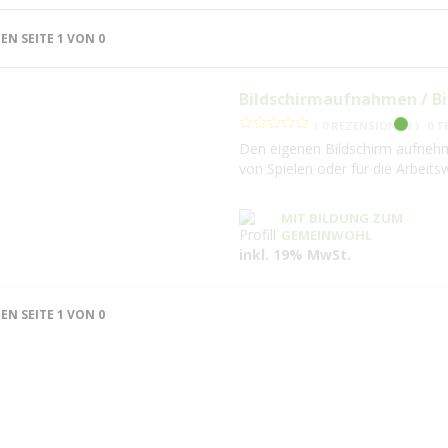
HEN SEITE 1 VON 0
Bildschirmaufnahmen / Bi
( 0 REZENSIONEN )
0 T
Den eigenen Bildschirm aufneh
von Spielen oder für die Arbeit
MIT BILDUNG ZUM
GEMEINWOHL
inkl. 19% MwSt.
HEN SEITE 1 VON 0