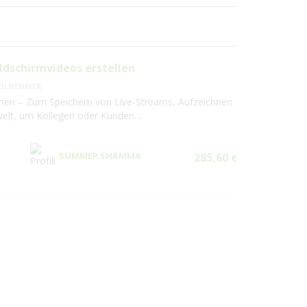
ldschirmvideos erstellen
EILNEHMER
men – Zum Speichern von Live-Streams, Aufzeichnen
swelt, um Kollegen oder Kunden…
SUMMER SHAMMA
285,60
€