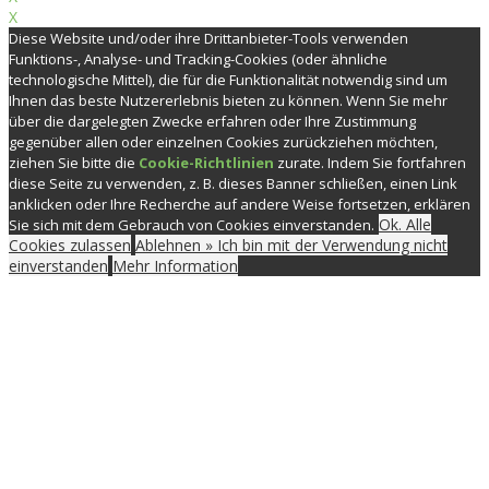
X
Diese Website und/oder ihre Drittanbieter-Tools verwenden
Funktions-, Analyse- und Tracking-Cookies (oder ähnliche
technologische Mittel), die für die Funktionalität notwendig sind um
Ihnen das beste Nutzererlebnis bieten zu können. Wenn Sie mehr
über die dargelegten Zwecke erfahren oder Ihre Zustimmung
gegenüber allen oder einzelnen Cookies zurückziehen möchten,
ziehen Sie bitte die
Cookie-Richtlinien
zurate. Indem Sie fortfahren
diese Seite zu verwenden, z. B. dieses Banner schließen, einen Link
anklicken oder Ihre Recherche auf andere Weise fortsetzen, erklären
Ok. Alle
Sie sich mit dem Gebrauch von Cookies einverstanden.
Cookies zulassen
Ablehnen » Ich bin mit der Verwendung nicht
einverstanden
Mehr Information