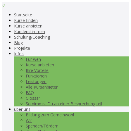
0
Startseite
Kurse finden
Kurse anbieten
Kundenstimmen
Schulung/Coaching
Blog
Projekte
Infos
Für wen
Kurse anbieten
Ihre Vorteile
Funktionen
Leistungen
Alle Kursanbieter
FAQ
Glossar
So nimmst Du an einer Besprechung teil
über uns
Bildung zum Gemeinwohl
Wir
Spenden/Fördern