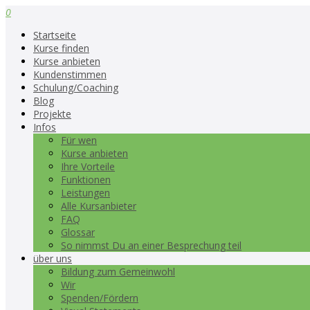
0
Startseite
Kurse finden
Kurse anbieten
Kundenstimmen
Schulung/Coaching
Blog
Projekte
Infos
Für wen
Kurse anbieten
Ihre Vorteile
Funktionen
Leistungen
Alle Kursanbieter
FAQ
Glossar
So nimmst Du an einer Besprechung teil
über uns
Bildung zum Gemeinwohl
Wir
Spenden/Fördern