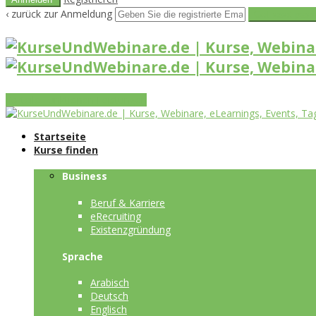
‹ zurück zur Anmeldung
Get reset pass
Vorteile
Funktionen
Leistungen
Startseite
Kurse finden
Business
Beruf & Karriere
eRecruiting
Existenzgründung
Sprache
Arabisch
Deutsch
Englisch