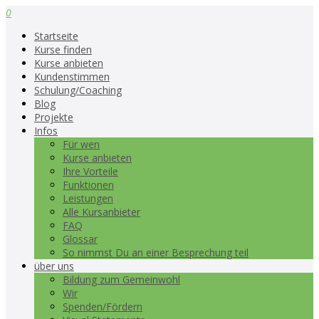
0
Startseite
Kurse finden
Kurse anbieten
Kundenstimmen
Schulung/Coaching
Blog
Projekte
Infos
Für wen
Kurse anbieten
Ihre Vorteile
Funktionen
Leistungen
Alle Kursanbieter
FAQ
Glossar
So nimmst Du an einer Besprechung teil
über uns
Bildung zum Gemeinwohl
Wir
Spenden/Fördern