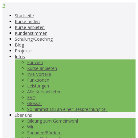
0
Startseite
Kurse finden
Kurse anbieten
Kundenstimmen
Schulung/Coaching
Blog
Projekte
Infos
Für wen
Kurse anbieten
Ihre Vorteile
Funktionen
Leistungen
Alle Kursanbieter
FAQ
Glossar
So nimmst Du an einer Besprechung teil
über uns
Bildung zum Gemeinwohl
Wir
Spenden/Fördern