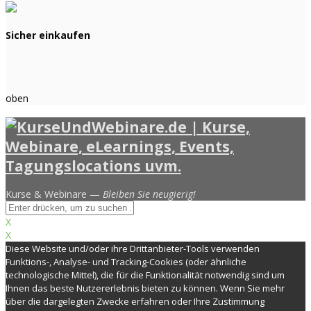
Sicher einkaufen
oben
Kurse & Webinare —
Bleiben Sie neugierig!
X
X
Diese Website und/oder ihre Drittanbieter-Tools verwenden
Funktions-, Analyse- und Tracking-Cookies (oder ähnliche
technologische Mittel), die für die Funktionalität notwendig sind um
Ihnen das beste Nutzererlebnis bieten zu können. Wenn Sie mehr
über die dargelegten Zwecke erfahren oder Ihre Zustimmung