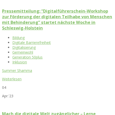
Pressemitteilung: “Digitalführerschein-Workshop
zur Förderung der digitalen Teilhabe von Menschen
mit Behinderung” startet nächste Woche in
Schleswig-Holstein
Bildung
Digitale Barrierefreiheit
Digitalisierung
Gemeinwohl
Generation 50plus
Inklusion
Summer Shamma
Weiterlesen
04
Apr.'23
Mach die digitale Welt zugänglicher – Lerne