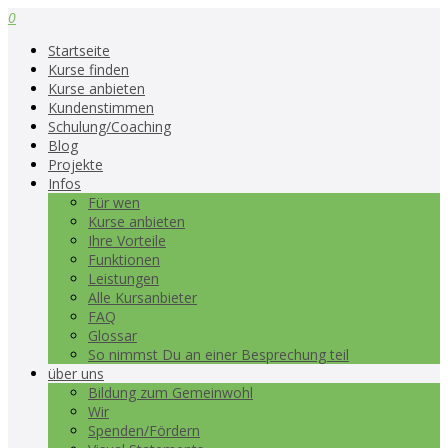
0
Startseite
Kurse finden
Kurse anbieten
Kundenstimmen
Schulung/Coaching
Blog
Projekte
Infos
Für wen
Kurse anbieten
Ihre Vorteile
Funktionen
Leistungen
Alle Kursanbieter
FAQ
Glossar
So nimmst Du an einer Besprechung teil
über uns
Bildung zum Gemeinwohl
Wir
Spenden/Fördern