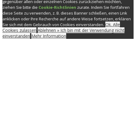
gegenüber allen oder einzelnen Cookies zurückziehen möchten,
ziehen Sie bitte die
Cookie-Richtlinien
zurate. Indem Sie fortfahren
diese Seite zu verwenden, z. B. dieses Banner schließen, einen Link
anklicken oder Ihre Recherche auf andere Weise fortsetzen, erklären
Ok. Alle
Sie sich mit dem Gebrauch von Cookies einverstanden.
Cookies zulassen
Ablehnen » Ich bin mit der Verwendung nicht
einverstanden
Mehr Information