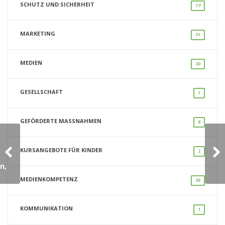
SCHUTZ UND SICHERHEIT
17
MARKETING
31
MEDIEN
20
GESELLSCHAFT
1
GEFÖRDERTE MASSNAHMEN
8
KURSANGEBOTE FÜR KINDER
2
n,
MEDIENKOMPETENZ
35
KOMMUNIKATION
1