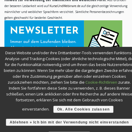
Hinweis zur Verwendung der männlichen und weiblichen Form:
Aus Gründen
der besseren Lesbarkeit wird auf
KurseUndWebinare.de
auf die gleichzeitige Verwendung
männlicher und weiblicher Sprachform verzichtet. Sämtliche Personenbezeichnungen
gelten gleichwohl für beiderlei Geschlecht.
Diese Website und/oder ihre Drittanbieter-Tools verwenden Funktions-
Analyse- und Tracking-Cookies (oder ähnliche technologische Mittel), di
für die Funktionalität notwendig sind um Ihnen das beste Nutzererlebn
bieten zu können. Wenn Sie mehr über die dargelegten Zwecke erfahr
oder Ihre Zustimmung gegenüber allen oder einzelnen Cookies
zurückziehen möchten, ziehen Sie bitte die
Cookie-Richtlinien
zurate.
Indem Sie fortfahren diese Seite zu verwenden, z. B. dieses Banner
SICHER EINKAUFEN
schließen, einen Link anklicken oder Ihre Recherche auf andere Weis
fortsetzen, erklären Sie sich mit dem Gebrauch von Cookies
einverstanden.
Ok. Alle Cookies zulassen
Ablehnen » Ich bin mit der Verwendung nicht einverstanden
KURSE & WEBINARE —
BLEIBEN SIE NEUGIERIG!