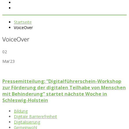
Startseite
VoiceOver
VoiceOver
02
Mai'23
Pressemitteilung: “Digitalführerschein-Workshop
zur Förderung der digitalen Teilhabe von Menschen
mit Behinderung” startet nächste Woche in
Schleswig-Holstein
Bildung
Digitale Barrierefreiheit
Digitalisierung
Gemeinwohl