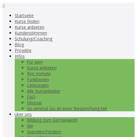
0
Startseite
Kurse finden
Kurse anbieten
Kundenstimmen
Schulung/Coaching
Blog
Projekte
Infos
Für wen
Kurse anbieten
Ihre Vorteile
Funktionen
Leistungen
Alle Kursanbieter
FAQ
Glossar
So nimmst Du an einer Besprechung teil
über uns
Bildung zum Gemeinwohl
Wir
Spenden/Fördern