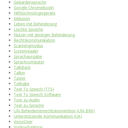
Gebärdensprache
Google Chromebook)
Hilfstechnologiegeräte
Inklusion
Leben mit Behinderung
Leichte Sprache
Nutzer mit geistiger Behinderung
Rechtskommunikation
Scanningmodus
Screenreader
Sprachausgabe
Sprachcomputer
TalkBack
Talker
Taster
Teilhabe
Text To Speech (TTS)
Text To Speech Software
Text-zu-Audio
Text-zu-Sprache
UN-Behindertenrechtskonvention (UN-BRK)
Unterstützende Kommunikation (UK)
VoiceOver
Vorlesefunktion