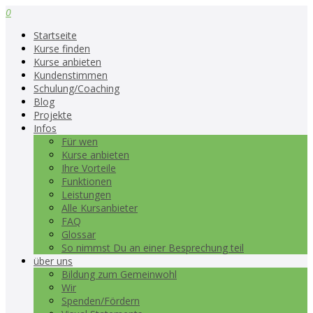
0
Startseite
Kurse finden
Kurse anbieten
Kundenstimmen
Schulung/Coaching
Blog
Projekte
Infos
Für wen
Kurse anbieten
Ihre Vorteile
Funktionen
Leistungen
Alle Kursanbieter
FAQ
Glossar
So nimmst Du an einer Besprechung teil
über uns
Bildung zum Gemeinwohl
Wir
Spenden/Fördern