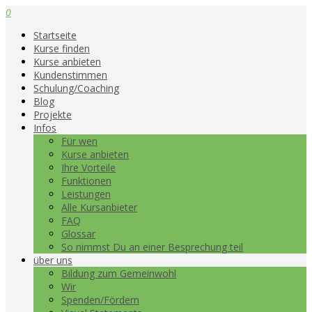
0
Startseite
Kurse finden
Kurse anbieten
Kundenstimmen
Schulung/Coaching
Blog
Projekte
Infos
Für wen
Kurse anbieten
Ihre Vorteile
Funktionen
Leistungen
Alle Kursanbieter
FAQ
Glossar
So nimmst Du an einer Besprechung teil
über uns
Bildung zum Gemeinwohl
Wir
Spenden/Fördern