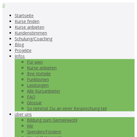
0
Startseite
Kurse finden
Kurse anbieten
Kundenstimmen
Schulung/Coaching
Blog
Projekte
Infos
Für wen
Kurse anbieten
Ihre Vorteile
Funktionen
Leistungen
Alle Kursanbieter
FAQ
Glossar
So nimmst Du an einer Besprechung teil
über uns
Bildung zum Gemeinwohl
Wir
Spenden/Fördern