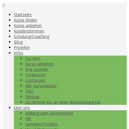
0
Startseite
Kurse finden
Kurse anbieten
Kundenstimmen
Schulung/Coaching
Blog
Projekte
Infos
Für wen
Kurse anbieten
Ihre Vorteile
Funktionen
Leistungen
Alle Kursanbieter
FAQ
Glossar
So nimmst Du an einer Besprechung teil
über uns
Bildung zum Gemeinwohl
Wir
Spenden/Fördern