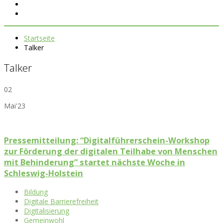
Startseite
Talker
Talker
02
Mai'23
Pressemitteilung: “Digitalführerschein-Workshop
zur Förderung der digitalen Teilhabe von Menschen
mit Behinderung” startet nächste Woche in
Schleswig-Holstein
Bildung
Digitale Barrierefreiheit
Digitalisierung
Gemeinwohl