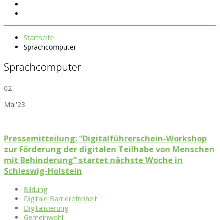
Startseite
Sprachcomputer
Sprachcomputer
02
Mai'23
Pressemitteilung: “Digitalführerschein-Workshop
zur Förderung der digitalen Teilhabe von Menschen
mit Behinderung” startet nächste Woche in
Schleswig-Holstein
Bildung
Digitale Barrierefreiheit
Digitalisierung
Gemeinwohl