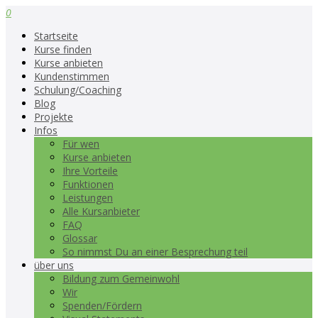
0
Startseite
Kurse finden
Kurse anbieten
Kundenstimmen
Schulung/Coaching
Blog
Projekte
Infos
Für wen
Kurse anbieten
Ihre Vorteile
Funktionen
Leistungen
Alle Kursanbieter
FAQ
Glossar
So nimmst Du an einer Besprechung teil
über uns
Bildung zum Gemeinwohl
Wir
Spenden/Fördern