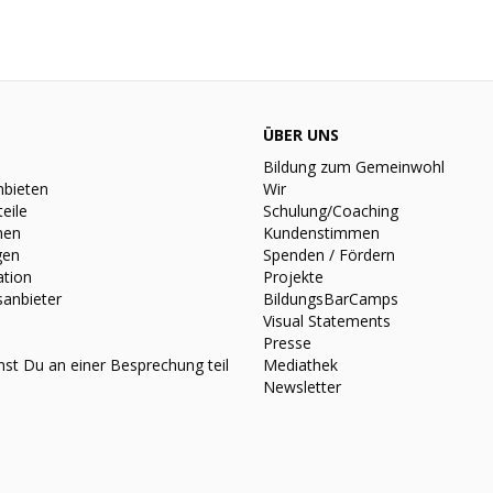
ÜBER UNS
Bildung zum Gemeinwohl
nbieten
Wir
teile
Schulung/Coaching
nen
Kundenstimmen
gen
Spenden / Fördern
ation
Projekte
sanbieter
BildungsBarCamps
Visual Statements
Presse
st Du an einer Besprechung teil
Mediathek
Newsletter