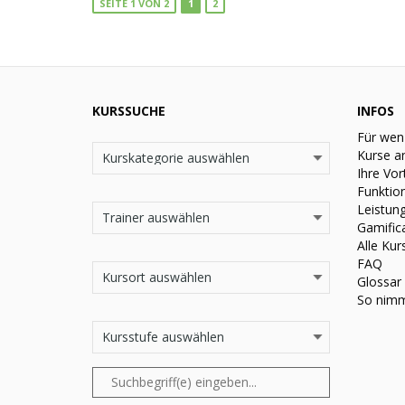
SEITE 1 VON 2
1
2
KURSSUCHE
INFOS
Für wen
Kurse a
Ihre Vor
Funktio
Leistun
Gamific
Alle Kur
FAQ
Glossar
So nimm