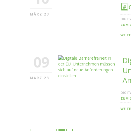
#️⃣
MÄRZ'23
DIGIT
ZUM 
WEITE
09
Di
Un
An
MÄRZ'23
DIGIT
ZUM 
WEITE