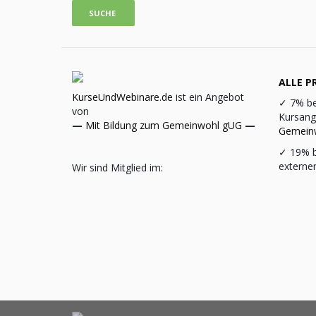
ALLE PR
KurseUndWebinare.de
ist ein Angebot
✓
7% be
von
Kursang
—
Mit Bildung zum Gemeinwohl gUG
—
Gemein
✓
19% b
externe
Wir sind Mitglied im: