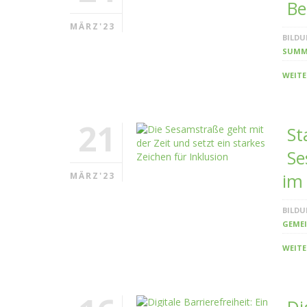
Be
MÄRZ'23
BILD
SUMM
WEITE
21
St
Se
im 
MÄRZ'23
BILD
GEME
WEITE