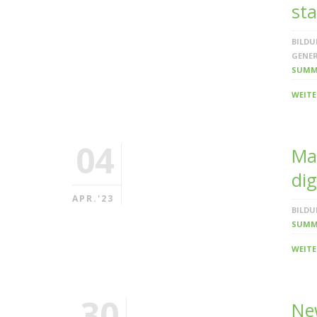
sta
BILD
GENER
SUMM
WEITE
04
Mac
dig
APR.'23
BILD
SUMM
WEITE
30
Ne