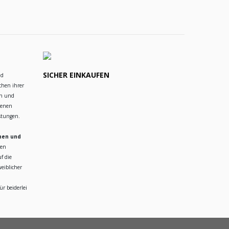
SICHER EINKAUFEN
nd
chen ihrer
en und
ienen
istungen.
hen und
ren
f die
eiblicher
r beiderlei