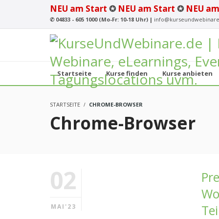
NEU am Start
✪
NEU am Start
✪
NEU am
✆
04833 - 605 1000 (Mo-Fr: 10-18 Uhr) |
info@kurseundwebinare
Startseite
Kurse finden
Kurse anbieten
STARTSEITE
CHROME-BROWSER
Chrome-Browser
02
Pre
Wo
Te
MAI'23