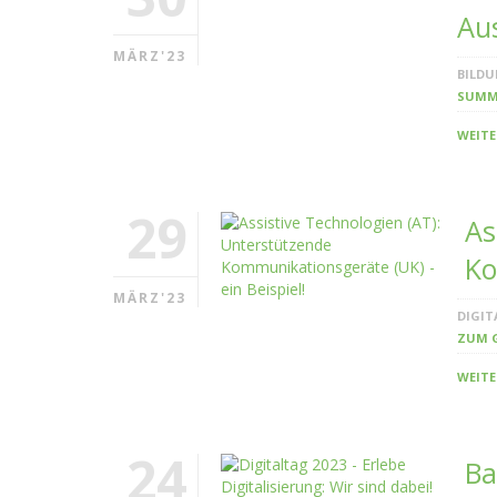
Aus
MÄRZ'23
BILD
SUMM
WEITE
29
As
Ko
MÄRZ'23
DIGIT
ZUM 
WEITE
24
Ba