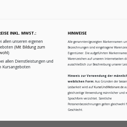
EISE INKL. MWST.:
HINWEISE
i allen unseren eigenen
Alle genannten/gezeigten Markennamen u
eboten (
Mit Bildung zum
Bezeichnungen sind eingetragene Warenzei
wohl
)
Eigentümer. Die aufgeführten Markennam
Warenzeichen auf unseren Internetseiten d
ei allen Dienstleistungen und
ausschließlich zur Beschreibung unserer Le
n Kursangeboten
Hinweis zur Verwendung der männlic
weiblichen Form:
Aus Gründen der besse
Lesbarkeit wird auf
KurseUndWebinare.de
au
gleichzeitige Verwendung männlicher und w
Sprachform verzichtet. Sämtliche
Personenbezeichnungen gelten gleichwohl fü
Geschlecht.