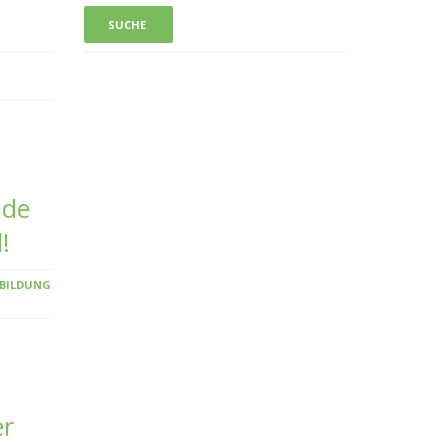
nde
!
 BILDUNG
er