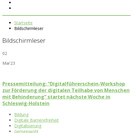
Startseite
Bildschirmleser
Bildschirmleser
02
Mai'23
Pressemitteilung: “Digitalführerschein-Workshop
zur Förderung der digitalen Teilhabe von Menschen
mit Behinderung” startet nächste Woche in
Schleswig-Holstein
Bildung
Digitale Barrierefreiheit
Digitalisierung
Gemeinwohl