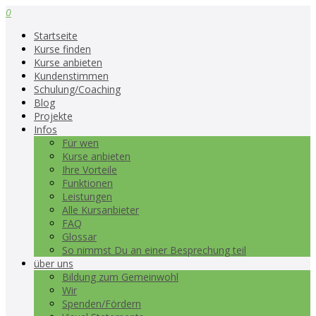
0
Startseite
Kurse finden
Kurse anbieten
Kundenstimmen
Schulung/Coaching
Blog
Projekte
Infos
Für wen
Kurse anbieten
Ihre Vorteile
Funktionen
Leistungen
Alle Kursanbieter
FAQ
Glossar
So nimmst Du an einer Besprechung teil
über uns
Bildung zum Gemeinwohl
Wir
Spenden/Fördern