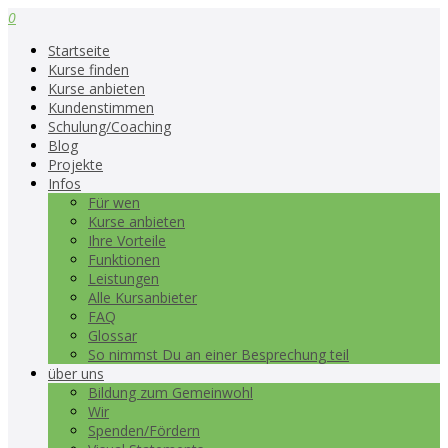
0
Startseite
Kurse finden
Kurse anbieten
Kundenstimmen
Schulung/Coaching
Blog
Projekte
Infos
Für wen
Kurse anbieten
Ihre Vorteile
Funktionen
Leistungen
Alle Kursanbieter
FAQ
Glossar
So nimmst Du an einer Besprechung teil
über uns
Bildung zum Gemeinwohl
Wir
Spenden/Fördern