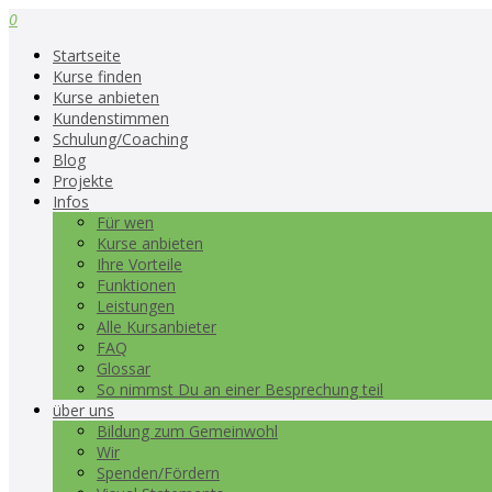
0
Startseite
Kurse finden
Kurse anbieten
Kundenstimmen
Schulung/Coaching
Blog
Projekte
Infos
Für wen
Kurse anbieten
Ihre Vorteile
Funktionen
Leistungen
Alle Kursanbieter
FAQ
Glossar
So nimmst Du an einer Besprechung teil
über uns
Bildung zum Gemeinwohl
Wir
Spenden/Fördern