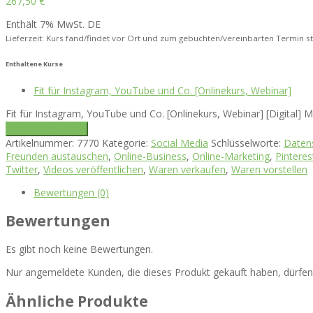
267,50
€
Enthält 7% MwSt. DE
Lieferzeit: Kurs fand/findet vor Ort und zum gebuchten/vereinbarten Termin st
Enthaltene Kurse
Fit für Instagram, YouTube und Co. [Onlinekurs, Webinar]
Fit für Instagram, YouTube und Co. [Onlinekurs, Webinar] [Digital] 
In den Warenkorb
Artikelnummer:
7770
Kategorie:
Social Media
Schlüsselworte:
Daten
Freunden austauschen
,
Online-Business
,
Online-Marketing
,
Pinteres
Twitter
,
Videos veröffentlichen
,
Waren verkaufen
,
Waren vorstellen
Bewertungen (0)
Bewertungen
Es gibt noch keine Bewertungen.
Nur angemeldete Kunden, die dieses Produkt gekauft haben, dürfe
Ähnliche Produkte