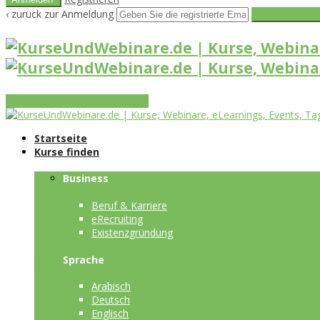
‹ zurück zur Anmeldung
Get reset pass
Vorteile
Funktionen
Leistungen
Startseite
Kurse finden
Business
Beruf & Karriere
eRecruiting
Existenzgründung
Sprache
Arabisch
Deutsch
Englisch