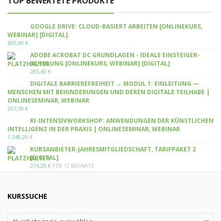
TOP BEWERTETE PRODUKTE
GOOGLE DRIVE: CLOUD-BASIERT ARBEITEN [ONLINEKURS,
WEBINAR] [DIGITAL]
609,90
€
ADOBE ACROBAT DC GRUNDLAGEN - IDEALE EINSTEIGER-
SCHULUNG [ONLINEKURS, WEBINAR] [DIGITAL]
285,60
€
DIGITALE BARRIEREFREIHEIT → MODUL 1: EINLEITUNG —
MENSCHEN MIT BEHINDERUNGEN UND DEREN DIGITALE TEILHABE |
ONLINESEMINAR, WEBINAR
267,50
€
KI-INTENSIVWORKSHOP: ANWENDUNGEN DER KÜNSTLICHEN
INTELLIGENZ IN DER PRAXIS | ONLINESEMINAR, WEBINAR
1.348,20
€
KURSANBIETER-JAHRESMITGLIEDSCHAFT, TARIFPAKET 2
[DIGITAL]
214,20
€
PER 12 MONATE
KURSSUCHE