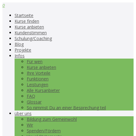
0
Startseite
Kurse finden
Kurse anbieten
Kundenstimmen
Schulung/Coaching
Blog
Projekte
Infos
Für wen
Kurse anbieten
Ihre Vorteile
Funktionen
Leistungen
Alle Kursanbieter
FAQ
Glossar
So nimmst Du an einer Besprechung teil
über uns
Bildung zum Gemeinwohl
Wir
Spenden/Fördern