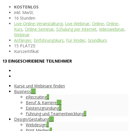
KOSTENLOS
inkl. MwSt.
16 Stunden
Live-Online-Veranstaltung
,
Live-Webinar
,
Online
,
Online-
Kurs
,
Online-Seminar
,
Schulung per Internet
,
Videowebinar
,
Webinar
Anfänger
,
Einführungskurs
,
Für Kinder
,
Grundkurs
15 PLÄTZE
Kurszertifikat
13 EINGESCHRIEBENE TEILNEHMER
Kurse und Webinare finden
Business
15
eRecruiting
5
Beruf & Karriere
10
Existenzgründung
7
Führung und Teamentwicklung
3
Design/Gestaltung
16
Webdesign
5
Print Medien
4