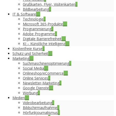
Grußkarten, Flyer, Visitenkarten
2
Bildbearbeitung
3
IT & Software
36
Technologie
4
Microsoft 365-Produkte
14
Programmierung
2
Adobe Programme
3
Digitale Barrierefreiheit
16
KI – Künstliche Intelligenz
23
Kostenfreie Kurse
8
Schutz und Sicherheit
17
Marketing
31
Suchmaschinenoptimierung
5
Social Media
16
Onlineshop/eCommerce
12
Online Services
6
Newsletter-Marketing
7
Google Dienste
19
Werbung
6
Medien
20
Videobearbeitung
6
Bildschirmaufnahme
2
Hörfunkjournalismus
8