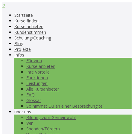
0
Startseite
Kurse finden
Kurse anbieten
Kundenstimmen
Schulung/Coaching
Blog
Projekte
Infos
Für wen
Kurse anbieten
Ihre Vorteile
Funktionen
Leistungen
Alle Kursanbieter
FAQ
Glossar
So nimmst Du an einer Besprechung teil
über uns
Bildung zum Gemeinwohl
Wir
Spenden/Fördern