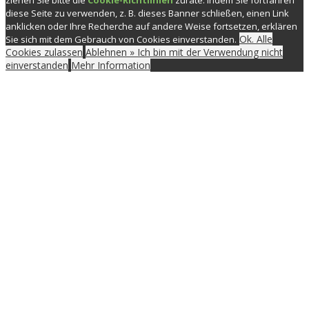
diese Seite zu verwenden, z. B. dieses Banner schließen, einen Link
anklicken oder Ihre Recherche auf andere Weise fortsetzen, erklären
Ok. Alle
Sie sich mit dem Gebrauch von Cookies einverstanden.
Cookies zulassen
Ablehnen » Ich bin mit der Verwendung nicht
einverstanden
Mehr Information