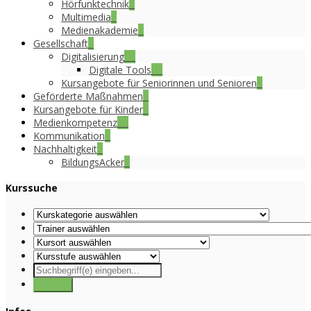
Hörfunktechnik
6
Multimedia
3
Medienakademie
1
Gesellschaft
1
Digitalisierung
39
Digitale Tools
15
Kursangebote für Seniorinnen und Senioren
4
Geförderte Maßnahmen
8
Kursangebote für Kinder
2
Medienkompetenz
35
Kommunikation
1
Nachhaltigkeit
1
BildungsAcker
1
Kurssuche