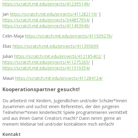
https://scratch.mit.edu/projects/412395149/
Jan
https://scratch.mit.edu/projects/411282119/
|
https://scratch.mit.edu/projects/344857954/
|
https://scratch.mit.edu/projects/411493949/
Celin-Maja
https://scratch.mit.edu/projects/411509276/
Elias
https://scratch.mit.edu/projects/411395699
Julian
https://scratch.mit.edu/projects/412185402/
|
https://scratch.mit.edu/projects/411275265/
|
https://scratch.mit.edu/projects/411519354/
Mauri
https://scratch.mit.edu/projects/411284124/
Kooperationspartner gesucht!
Du arbeitest mit Kindern, Jugendlichen und/oder Schüler*innen
zusammen und suchst einen Referenten, der den jüngeren
Teilnehmer*innen kinderleicht Spiele programmieren vermittelt
und aus ihnen Game Creators macht? Dann nimm gerne an
meinem Webinar teil und/oder kontaktiere mich einfach!
Kontakt