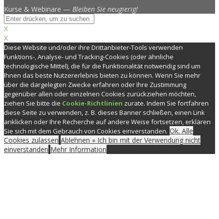
Kurse & Webinare —
Bleiben Sie neugierig!
X
X
Diese Website und/oder ihre Drittanbieter-Tools verwenden
Funktions-, Analyse- und Tracking-Cookies (oder ähnliche
technologische Mittel), die für die Funktionalität notwendig sind um
Ihnen das beste Nutzererlebnis bieten zu können. Wenn Sie mehr
über die dargelegten Zwecke erfahren oder Ihre Zustimmung
gegenüber allen oder einzelnen Cookies zurückziehen möchten,
ziehen Sie bitte die
Cookie-Richtlinien
zurate. Indem Sie fortfahren
diese Seite zu verwenden, z. B. dieses Banner schließen, einen Link
anklicken oder Ihre Recherche auf andere Weise fortsetzen, erklären
Ok. Alle
Sie sich mit dem Gebrauch von Cookies einverstanden.
Cookies zulassen
Ablehnen » Ich bin mit der Verwendung nicht
einverstanden
Mehr Information