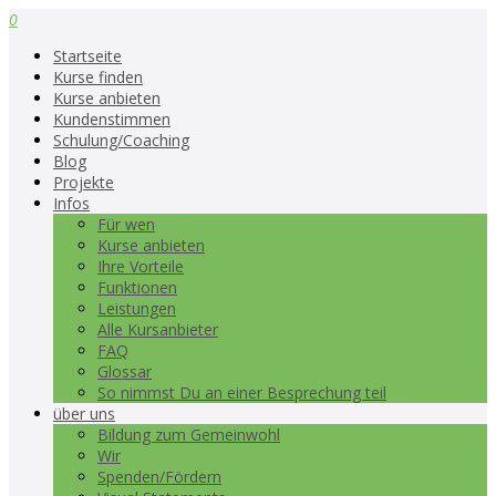
0
Startseite
Kurse finden
Kurse anbieten
Kundenstimmen
Schulung/Coaching
Blog
Projekte
Infos
Für wen
Kurse anbieten
Ihre Vorteile
Funktionen
Leistungen
Alle Kursanbieter
FAQ
Glossar
So nimmst Du an einer Besprechung teil
über uns
Bildung zum Gemeinwohl
Wir
Spenden/Fördern