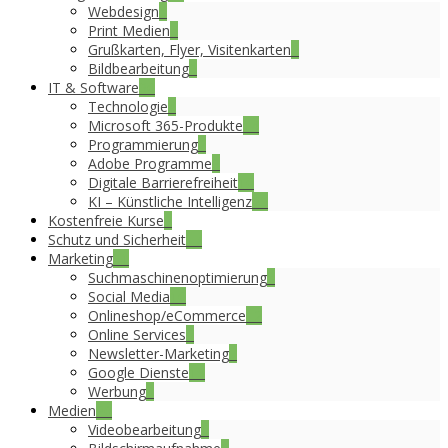
Webdesign
5
Print Medien
4
Grußkarten, Flyer, Visitenkarten
2
Bildbearbeitung
3
IT & Software
36
Technologie
4
Microsoft 365-Produkte
14
Programmierung
2
Adobe Programme
3
Digitale Barrierefreiheit
16
KI – Künstliche Intelligenz
23
Kostenfreie Kurse
8
Schutz und Sicherheit
17
Marketing
31
Suchmaschinenoptimierung
5
Social Media
16
Onlineshop/eCommerce
12
Online Services
6
Newsletter-Marketing
7
Google Dienste
19
Werbung
6
Medien
20
Videobearbeitung
6