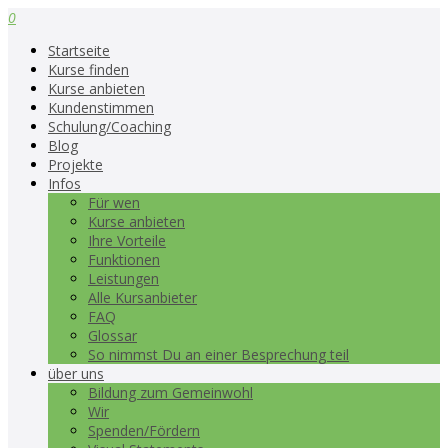
0
Startseite
Kurse finden
Kurse anbieten
Kundenstimmen
Schulung/Coaching
Blog
Projekte
Infos
Für wen
Kurse anbieten
Ihre Vorteile
Funktionen
Leistungen
Alle Kursanbieter
FAQ
Glossar
So nimmst Du an einer Besprechung teil
über uns
Bildung zum Gemeinwohl
Wir
Spenden/Fördern