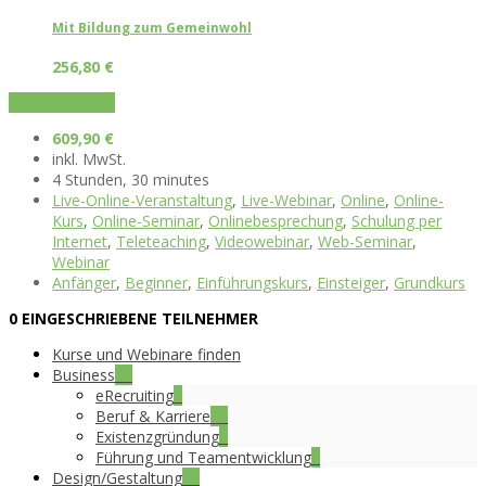
Mit Bildung zum Gemeinwohl
256,80
€
KURS BUCHEN
609,90
€
inkl. MwSt.
4 Stunden, 30 minutes
Live-Online-Veranstaltung
,
Live-Webinar
,
Online
,
Online-
Kurs
,
Online-Seminar
,
Onlinebesprechung
,
Schulung per
Internet
,
Teleteaching
,
Videowebinar
,
Web-Seminar
,
Webinar
Anfänger
,
Beginner
,
Einführungskurs
,
Einsteiger
,
Grundkurs
0 EINGESCHRIEBENE TEILNEHMER
Kurse und Webinare finden
Business
15
eRecruiting
5
Beruf & Karriere
10
Existenzgründung
7
Führung und Teamentwicklung
3
Design/Gestaltung
16