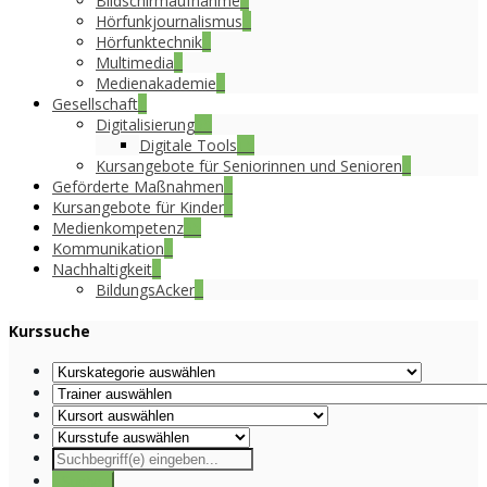
Bildschirmaufnahme
2
Hörfunkjournalismus
8
Hörfunktechnik
6
Multimedia
3
Medienakademie
1
Gesellschaft
1
Digitalisierung
39
Digitale Tools
15
Kursangebote für Seniorinnen und Senioren
4
Geförderte Maßnahmen
8
Kursangebote für Kinder
2
Medienkompetenz
35
Kommunikation
1
Nachhaltigkeit
1
BildungsAcker
1
Kurssuche