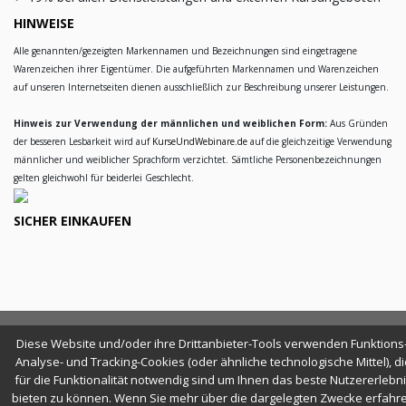
HINWEISE
Alle genannten/gezeigten Markennamen und Bezeichnungen sind eingetragene
Warenzeichen ihrer Eigentümer. Die aufgeführten Markennamen und Warenzeichen
auf unseren Internetseiten dienen ausschließlich zur Beschreibung unserer Leistungen.
Hinweis zur Verwendung der männlichen und weiblichen Form:
Aus Gründen
der besseren Lesbarkeit wird auf
KurseUndWebinare.de
auf die gleichzeitige Verwendung
männlicher und weiblicher Sprachform verzichtet. Sämtliche Personenbezeichnungen
gelten gleichwohl für beiderlei Geschlecht.
SICHER EINKAUFEN
Diese Website und/oder ihre Drittanbieter-Tools verwenden Funktions-
KURSE & WEBINARE —
BLEIBEN SIE NEUGIERIG!
Analyse- und Tracking-Cookies (oder ähnliche technologische Mittel), di
für die Funktionalität notwendig sind um Ihnen das beste Nutzererlebn
bieten zu können. Wenn Sie mehr über die dargelegten Zwecke erfahr