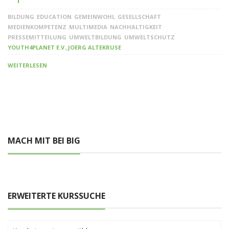
BILDUNG
EDUCATION
GEMEINWOHL
GESELLSCHAFT
MEDIENKOMPETENZ
MULTIMEDIA
NACHHALTIGKEIT
PRESSEMITTEILUNG
UMWELTBILDUNG
UMWELTSCHUTZ
,
YOUTH4PLANET E.V.
JOERG ALTEKRUSE
WEITERLESEN
MACH MIT BEI BIG
ERWEITERTE KURSSUCHE