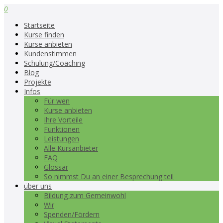
0
Startseite
Kurse finden
Kurse anbieten
Kundenstimmen
Schulung/Coaching
Blog
Projekte
Infos
Für wen
Kurse anbieten
Ihre Vorteile
Funktionen
Leistungen
Alle Kursanbieter
FAQ
Glossar
So nimmst Du an einer Besprechung teil
über uns
Bildung zum Gemeinwohl
Wir
Spenden/Fördern