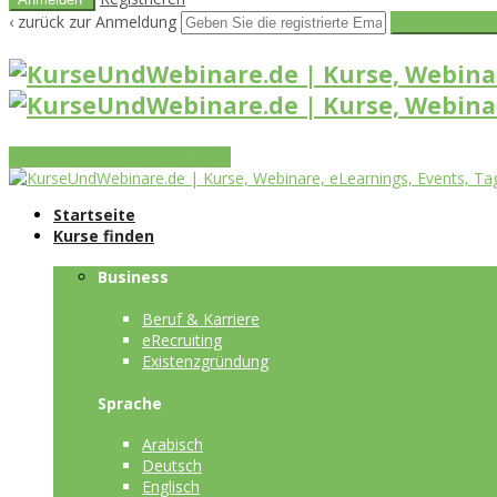
‹ zurück zur Anmeldung
Get reset pass
Vorteile
Funktionen
Leistungen
Startseite
Kurse finden
Business
Beruf & Karriere
eRecruiting
Existenzgründung
Sprache
Arabisch
Deutsch
Englisch