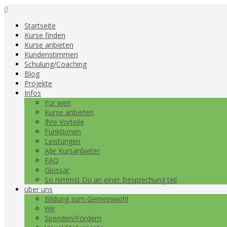
0
Startseite
Kurse finden
Kurse anbieten
Kundenstimmen
Schulung/Coaching
Blog
Projekte
Infos
Für wen
Kurse anbieten
Ihre Vorteile
Funktionen
Leistungen
Alle Kursanbieter
FAQ
Glossar
So nimmst Du an einer Besprechung teil
über uns
Bildung zum Gemeinwohl
Wir
Spenden/Fördern