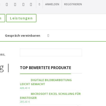
ANMELDEN
REGISTRIEREN
n
Leistungen
Gespräch vereinbaren
URS,
g |
TOP BEWERTETE PRODUKTE
DIGITALE BILDBEARBEITUNG
LEICHT GEMACHT
428,40
€
MICROSOFT EXCEL SCHULUNG FÜR
EINSTEIGER
285,60
€