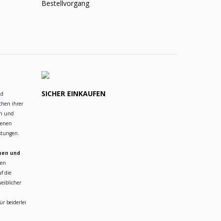
Bestellvorgang
SICHER EINKAUFEN
nd
chen ihrer
en und
ienen
istungen.
hen und
ren
f die
eiblicher
r beiderlei