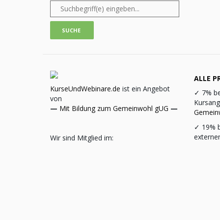
ALLE PR
KurseUndWebinare.de
ist ein Angebot
✓
7% be
von
Kursang
—
Mit Bildung zum Gemeinwohl gUG
—
Gemein
✓
19% b
externe
Wir sind Mitglied im: