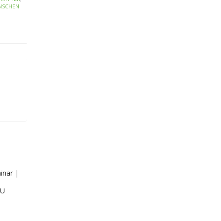
NSCHEN
inar |
MU