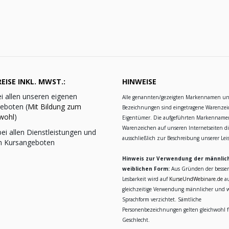
EISE INKL. MWST.:
HINWEISE
i allen unseren eigenen
Alle genannten/gezeigten Markennamen u
eboten (
Mit Bildung zum
Bezeichnungen sind eingetragene Warenzei
wohl
)
Eigentümer. Die aufgeführten Markennam
Warenzeichen auf unseren Internetseiten d
ei allen Dienstleistungen und
ausschließlich zur Beschreibung unserer Le
n Kursangeboten
Hinweis zur Verwendung der männlic
weiblichen Form:
Aus Gründen der besse
Lesbarkeit wird auf
KurseUndWebinare.de
au
gleichzeitige Verwendung männlicher und w
Sprachform verzichtet. Sämtliche
Personenbezeichnungen gelten gleichwohl fü
Geschlecht.