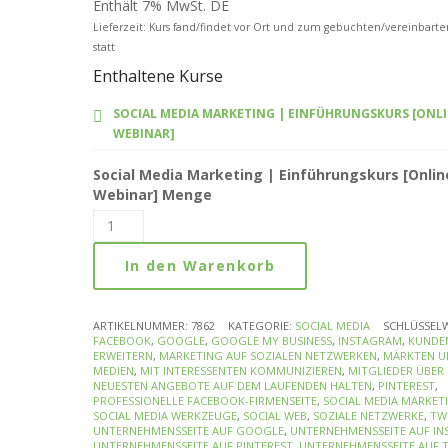
Enthält 7% MwSt. DE
Lieferzeit: Kurs fand/findet vor Ort und zum gebuchten/vereinbart
statt
Enthaltene Kurse
SOCIAL MEDIA MARKETING | EINFÜHRUNGSKURS [ONLI
WEBINAR]
Social Media Marketing | Einführungskurs [Onlin
Webinar] Menge
In den Warenkorb
ARTIKELNUMMER:
7862
KATEGORIE:
SOCIAL MEDIA
SCHLÜSSEL
FACEBOOK
,
GOOGLE
,
GOOGLE MY BUSINESS
,
INSTAGRAM
,
KUNDE
ERWEITERN
,
MARKETING AUF SOZIALEN NETZWERKEN
,
MÄRKTEN U
MEDIEN
,
MIT INTERESSENTEN KOMMUNIZIEREN
,
MITGLIEDER ÜBER 
NEUESTEN ANGEBOTE AUF DEM LAUFENDEN HALTEN
,
PINTEREST
,
PROFESSIONELLE FACEBOOK-FIRMENSEITE
,
SOCIAL MEDIA MARKET
SOCIAL MEDIA WERKZEUGE
,
SOCIAL WEB
,
SOZIALE NETZWERKE
,
TW
UNTERNEHMENSSEITE AUF GOOGLE
,
UNTERNEHMENSSEITE AUF I
UNTERNEHMENSSEITE AUF PINTEREST
,
UNTERNEHMENSSEITE AUF 