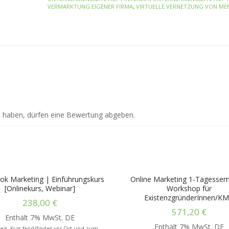
VERMARKTUNG EIGENER FIRMA
,
VIRTUELLE VERNETZUNG VON ME
t haben, dürfen eine Bewertung abgeben.
ok Marketing | Einführungskurs
Online Marketing 1-Tagessem
[Onlinekurs, Webinar]
Workshop für
ExistenzgründerInnen/K
238,00
€
571,20
€
Enthält 7% MwSt. DE
Enthält 7% MwSt. DE
eit: Kurs fand/findet vor Ort und zum