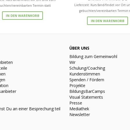
Lieferzeit: Kurs fand/findet vor Ort 
uchten/vereinbarten Termin statt
gebuchten/vereinbarten Termin s
IN DEN WARENKORB
IN DEN WARENKORB
ÜBER UNS
Bildung zum Gemeinwohl
nbieten
Wir
teile
Schulung/Coaching
nen
Kundenstimmen
gen
Spenden / Fördern
ation
Projekte
sanbieter
BildungsBarCamps
Visual Statements
Presse
st Du an einer Besprechung teil
Mediathek
Newsletter