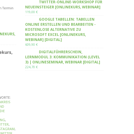
TWITTER-ONLINE-WORKSHOP FÜR
NEUEINSTEIGER [ONLINEKURS, WEBINAR]
en Termin
119,00
€
GOOGLE TABELLEN: TABELLEN
ONLINE ERSTELLEN UND BEARBEITEN -
KOSTENLOSE ALTERNATIVE ZU
NEKURS,
MICROSOFT EXCEL [ONLINEKURS,
WEBINAR] [DIGITAL]
609,90
€
ekurs,
DIGITALFÜHRERSCHEIN,
LERNMODUL 3: KOMMUNIKATION (LEVEL
3) | ONLINESEMINAR, WEBINAR [DIGITAL]
224,70
€
WORTE:
NKREIS
ND
DIE
ING
,
ITTER
,
NSTAGRAM
,
TWITTER
,