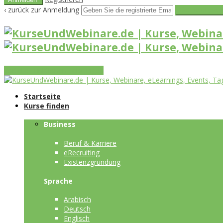
‹ zurück zur Anmeldung
Get reset pass
Vorteile
Funktionen
Leistungen
Startseite
Kurse finden
Business
Beruf & Karriere
eRecruiting
Existenzgründung
Sprache
Arabisch
Deutsch
Englisch