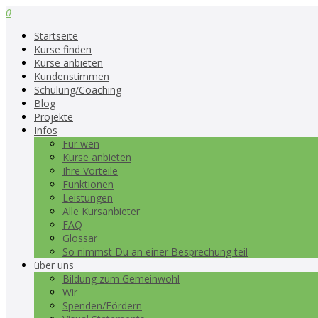
0
Startseite
Kurse finden
Kurse anbieten
Kundenstimmen
Schulung/Coaching
Blog
Projekte
Infos
Für wen
Kurse anbieten
Ihre Vorteile
Funktionen
Leistungen
Alle Kursanbieter
FAQ
Glossar
So nimmst Du an einer Besprechung teil
über uns
Bildung zum Gemeinwohl
Wir
Spenden/Fördern