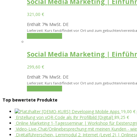
Social Media Marketing | Einfü
321,00
€
Enthält 7% MwSt. DE
Lieferzeit: Kurs fand/findet vor Ort und zum gebuchten/vereinba
In den Warenkorb
Social Media Marketing | Einfüh
299,60
€
Enthält 7% MwSt. DE
Lieferzeit: Kurs fand/findet vor Ort und zum gebuchten/vereinba
In den Warenkorb
Top bewertete Produkte
[DEMO-KURS] Developing Mobile Apps
19,00
€
Erstellung von vQR-Code als Ihr Profilbild [Digital]
89,25
€
Online Marketing 1-Tagesseminar | Workshop für Existenzgr
Video-Live-Chat/Onlinebesprechung mit meinen Kunden - wie g
Digitalführerschein, Lernmodul 2: Internet (Level 2) | Onlines