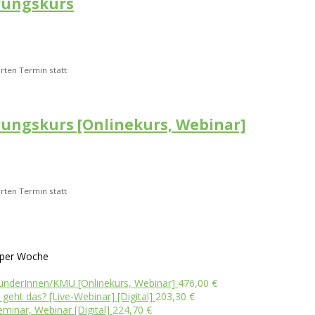
hrungskurs
rten Termin statt
rungskurs [Onlinekurs, Webinar]
rten Termin statt
per Woche
ünderInnen/KMU [Onlinekurs, Webinar]
476,00
€
eht das? [Live-Webinar] [Digital]
203,30
€
eminar, Webinar [Digital]
224,70
€