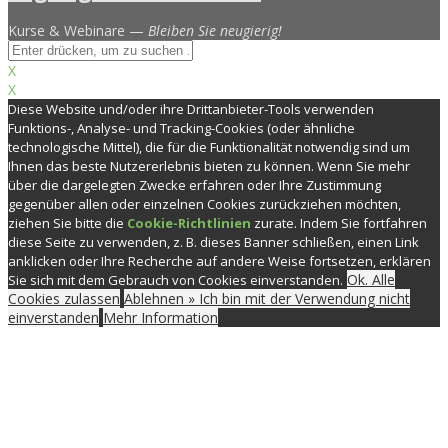
Kurse & Webinare —
Bleiben Sie neugierig!
X
X
Diese Website und/oder ihre Drittanbieter-Tools verwenden
Funktions-, Analyse- und Tracking-Cookies (oder ähnliche
technologische Mittel), die für die Funktionalität notwendig sind um
Ihnen das beste Nutzererlebnis bieten zu können. Wenn Sie mehr
über die dargelegten Zwecke erfahren oder Ihre Zustimmung
gegenüber allen oder einzelnen Cookies zurückziehen möchten,
ziehen Sie bitte die
Cookie-Richtlinien
zurate. Indem Sie fortfahren
diese Seite zu verwenden, z. B. dieses Banner schließen, einen Link
anklicken oder Ihre Recherche auf andere Weise fortsetzen, erklären
Ok. Alle
Sie sich mit dem Gebrauch von Cookies einverstanden.
Cookies zulassen
Ablehnen » Ich bin mit der Verwendung nicht
einverstanden
Mehr Information