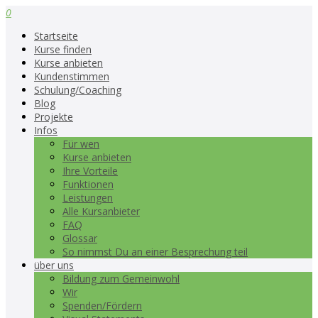
0
Startseite
Kurse finden
Kurse anbieten
Kundenstimmen
Schulung/Coaching
Blog
Projekte
Infos
Für wen
Kurse anbieten
Ihre Vorteile
Funktionen
Leistungen
Alle Kursanbieter
FAQ
Glossar
So nimmst Du an einer Besprechung teil
über uns
Bildung zum Gemeinwohl
Wir
Spenden/Fördern