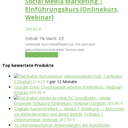
Social Media Marketing |
Einführungskurs [Onlinekurs,
Webinar]
299,60
€
Enthält 7% MwSt. DE
Lieferzeit: Kurs fand/findet vor Ort und zum
gebuchten/vereinbarten Termin statt
In den Warenkorb
Top bewertete Produkte
Kursanbieter-Jahresmitgliedschaft, Tarifpaket
2 [Digital]
214,20
€
per 12 Monate
Google Drive: Cloud-basiert arbeiten [Onlinekurs, Webinar]
[Digital]
609,90
€
Adobe Acrobat DC Grundlagen - Ideale
Einsteiger-Schulung [Onlinekurs, Webinar] [Digital]
285,60
€
Digitale Barrierefreiheit → Modul 1: Einleitung — Menschen
mit Behinderungen und deren digitale Teilhabe |
Onlineseminar, Webinar
267,50
€
KI-Intensivworkshop: Anwendungen der Künstlichen