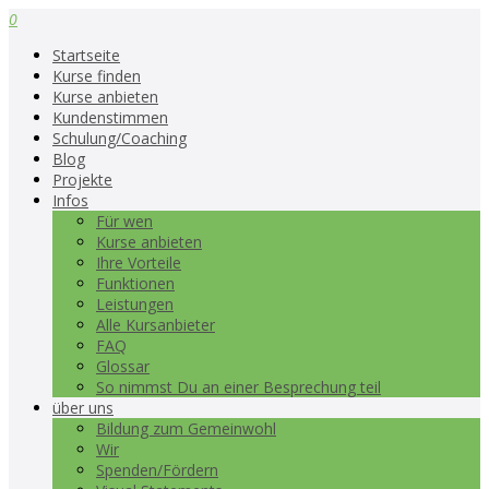
0
Startseite
Kurse finden
Kurse anbieten
Kundenstimmen
Schulung/Coaching
Blog
Projekte
Infos
Für wen
Kurse anbieten
Ihre Vorteile
Funktionen
Leistungen
Alle Kursanbieter
FAQ
Glossar
So nimmst Du an einer Besprechung teil
über uns
Bildung zum Gemeinwohl
Wir
Spenden/Fördern