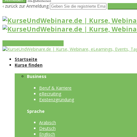
‹ zurück zur Anmeldung
Get reset pass
Vorteile
Funktionen
Leistungen
Startseite
Kurse finden
Business
Beruf & Karriere
eRecruiting
Existenzgründung
Sprache
Arabisch
Deutsch
Englisch