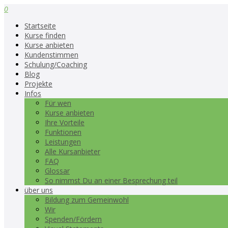
0
Startseite
Kurse finden
Kurse anbieten
Kundenstimmen
Schulung/Coaching
Blog
Projekte
Infos
Für wen
Kurse anbieten
Ihre Vorteile
Funktionen
Leistungen
Alle Kursanbieter
FAQ
Glossar
So nimmst Du an einer Besprechung teil
über uns
Bildung zum Gemeinwohl
Wir
Spenden/Fördern