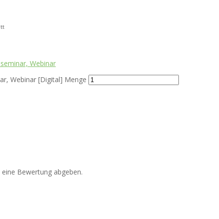
tt
neseminar, Webinar
ar, Webinar [Digital] Menge
n eine Bewertung abgeben.