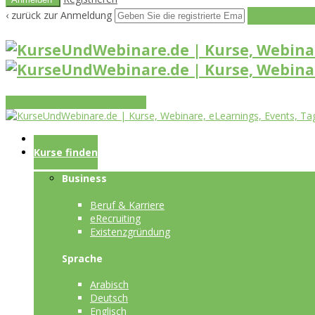
‹ zurück zur Anmeldung
Get reset pass
Vorteile
Funktionen
Leistungen
Startseite
Kurse finden
Business
Beruf & Karriere
eRecruiting
Existenzgründung
Sprache
Arabisch
Deutsch
Englisch