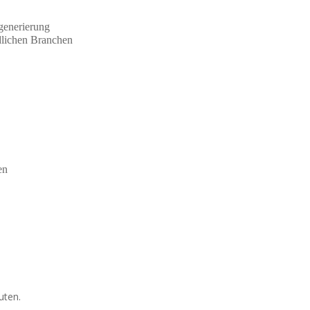
generierung
edlichen Branchen
en
uten.