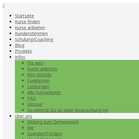
0
Startseite
Kurse finden
Kurse anbieten
Kundenstimmen
Schulung/Coaching
Blog
Projekte
Infos
Für wen
Kurse anbieten
Ihre Vorteile
Funktionen
Leistungen
Alle Kursanbieter
FAQ
Glossar
So nimmst Du an einer Besprechung teil
über uns
Bildung zum Gemeinwohl
Wir
Spenden/Fördern