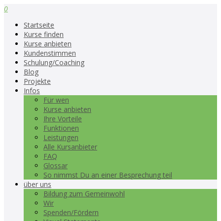
0
Startseite
Kurse finden
Kurse anbieten
Kundenstimmen
Schulung/Coaching
Blog
Projekte
Infos
Für wen
Kurse anbieten
Ihre Vorteile
Funktionen
Leistungen
Alle Kursanbieter
FAQ
Glossar
So nimmst Du an einer Besprechung teil
über uns
Bildung zum Gemeinwohl
Wir
Spenden/Fördern