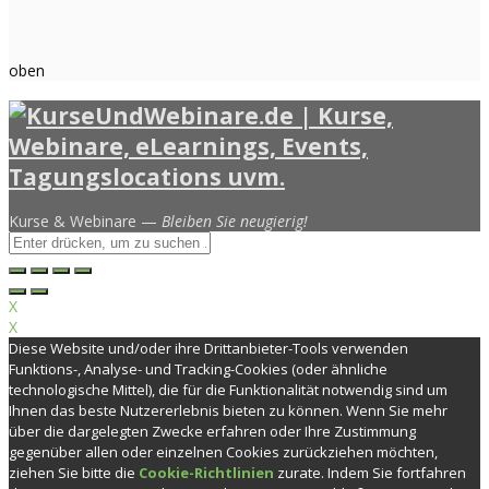
oben
Kurse & Webinare —
Bleiben Sie neugierig!
X
X
Diese Website und/oder ihre Drittanbieter-Tools verwenden
Funktions-, Analyse- und Tracking-Cookies (oder ähnliche
technologische Mittel), die für die Funktionalität notwendig sind um
Ihnen das beste Nutzererlebnis bieten zu können. Wenn Sie mehr
über die dargelegten Zwecke erfahren oder Ihre Zustimmung
gegenüber allen oder einzelnen Cookies zurückziehen möchten,
ziehen Sie bitte die
Cookie-Richtlinien
zurate. Indem Sie fortfahren