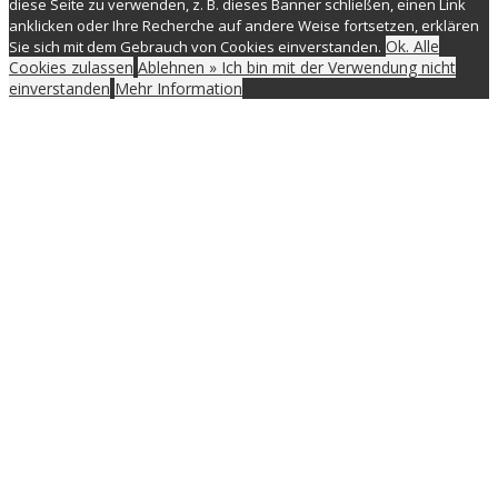
diese Seite zu verwenden, z. B. dieses Banner schließen, einen Link
anklicken oder Ihre Recherche auf andere Weise fortsetzen, erklären
Ok. Alle
Sie sich mit dem Gebrauch von Cookies einverstanden.
Cookies zulassen
Ablehnen » Ich bin mit der Verwendung nicht
einverstanden
Mehr Information