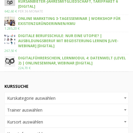
KURSANBIETER-JAHRESMITGLIEDSCHAFT, TARIFPAKET 6
[DIGITAL]
642,60
€
PER 36 MONATE
ONLINE MARKETING 3-TAGESSEMINAR | WORKSHOP FÜR
EXISTENZGRÜNDERINNEN/KMU
1.285,20
€
DIGITALE BERUFSSCHULE: NUR EINE UTOPIE? |
AUSBILDUNGSBERUF MIT BEGEISTERUNG LERNEN [LIVE-
WEBINAR] [DIGITAL]
267,50
€
DIGITALFÜHRERSCHEIN, LERNMODUL 4: DATENWELT (LEVEL
2) | ONLINESEMINAR, WEBINAR [DIGITAL]
224,70
€
KURSSUCHE
Kurskategorie auswählen
Trainer auswählen
Kursort auswählen