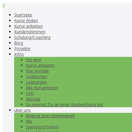
0
Startseite
Kurse finden
Kurse anbieten
Kundenstimmen
Schulung/Coaching
Blog
Projekte
Infos
Für wen
Kurse anbieten
Ihre Vorteile
Funktionen
Leistungen
Alle Kursanbieter
FAQ
Glossar
So nimmst Du an einer Besprechung teil
über uns
Bildung zum Gemeinwohl
Wir
Spenden/Fördern