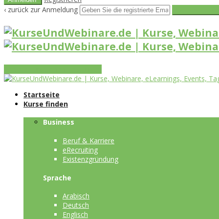
‹ zurück zur Anmeldung
Get reset pass
Vorteile
Funktionen
Leistungen
Startseite
Kurse finden
Business
Beruf & Karriere
eRecruiting
Existenzgründung
Sprache
Arabisch
Deutsch
Englisch