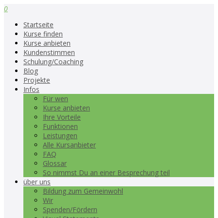
0
Startseite
Kurse finden
Kurse anbieten
Kundenstimmen
Schulung/Coaching
Blog
Projekte
Infos
Für wen
Kurse anbieten
Ihre Vorteile
Funktionen
Leistungen
Alle Kursanbieter
FAQ
Glossar
So nimmst Du an einer Besprechung teil
über uns
Bildung zum Gemeinwohl
Wir
Spenden/Fördern