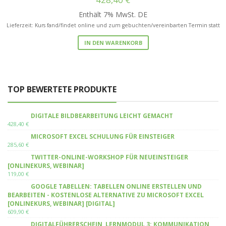
Enthält 7% MwSt. DE
Lieferzeit: Kurs fand/findet online und zum gebuchten/vereinbarten Termin statt
IN DEN WARENKORB
TOP BEWERTETE PRODUKTE
DIGITALE BILDBEARBEITUNG LEICHT GEMACHT
428,40
€
MICROSOFT EXCEL SCHULUNG FÜR EINSTEIGER
285,60
€
TWITTER-ONLINE-WORKSHOP FÜR NEUEINSTEIGER
[ONLINEKURS, WEBINAR]
119,00
€
GOOGLE TABELLEN: TABELLEN ONLINE ERSTELLEN UND
BEARBEITEN - KOSTENLOSE ALTERNATIVE ZU MICROSOFT EXCEL
[ONLINEKURS, WEBINAR] [DIGITAL]
609,90
€
DIGITALFÜHRERSCHEIN, LERNMODUL 3: KOMMUNIKATION