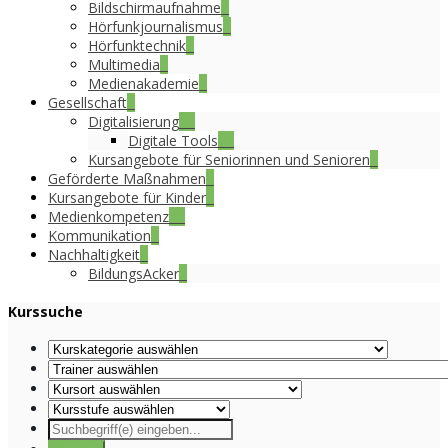
Bildschirmaufnahme
2
Hörfunkjournalismus
8
Hörfunktechnik
6
Multimedia
3
Medienakademie
1
Gesellschaft
1
Digitalisierung
39
Digitale Tools
15
Kursangebote für Seniorinnen und Senioren
4
Geförderte Maßnahmen
8
Kursangebote für Kinder
2
Medienkompetenz
35
Kommunikation
1
Nachhaltigkeit
1
BildungsAcker
1
Kurssuche