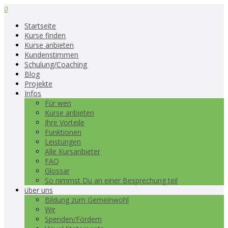
0
Startseite
Kurse finden
Kurse anbieten
Kundenstimmen
Schulung/Coaching
Blog
Projekte
Infos
Für wen
Kurse anbieten
Ihre Vorteile
Funktionen
Leistungen
Alle Kursanbieter
FAQ
Glossar
So nimmst Du an einer Besprechung teil
über uns
Bildung zum Gemeinwohl
Wir
Spenden/Fördern