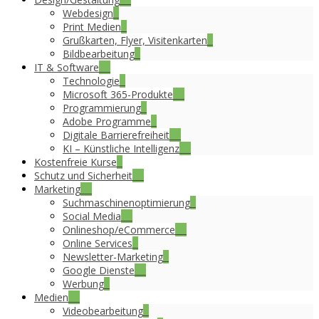
Webdesign
5
Print Medien
4
Grußkarten, Flyer, Visitenkarten
2
Bildbearbeitung
3
IT & Software
36
Technologie
4
Microsoft 365-Produkte
14
Programmierung
2
Adobe Programme
3
Digitale Barrierefreiheit
16
KI – Künstliche Intelligenz
23
Kostenfreie Kurse
8
Schutz und Sicherheit
17
Marketing
31
Suchmaschinenoptimierung
5
Social Media
16
Onlineshop/eCommerce
12
Online Services
6
Newsletter-Marketing
7
Google Dienste
19
Werbung
6
Medien
20
Videobearbeitung
6