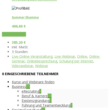
Summer Shamma
406,60
€
KURS BUCHEN
385,20
€
inkl. MwSt.
3 Stunden
Live-Online-Veranstaltung
,
Live-Webinar
,
Online
,
Online-
Seminar
,
Onlinebesprechung
,
Schulung per Internet
,
Videowebinar
,
Webinar
0 EINGESCHRIEBENE TEILNEHMER
Kurse und Webinare finden
Business
15
eRecruiting
5
Beruf & Karriere
10
Existenzgründung
7
Führung und Teamentwicklung
3
Design/Gestaltung
16