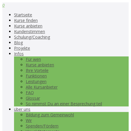
0
Startseite
Kurse finden
Kurse anbieten
Kundenstimmen
Schulung/Coaching
Blog
Projekte
Infos
Für wen
Kurse anbieten
Ihre Vorteile
Funktionen
Leistungen
Alle Kursanbieter
FAQ
Glossar
So nimmst Du an einer Besprechung teil
über uns
Bildung zum Gemeinwohl
Wir
Spenden/Fördern