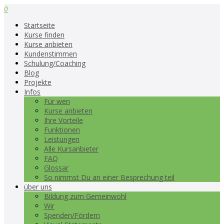
0
Startseite
Kurse finden
Kurse anbieten
Kundenstimmen
Schulung/Coaching
Blog
Projekte
Infos
Für wen
Kurse anbieten
Ihre Vorteile
Funktionen
Leistungen
Alle Kursanbieter
FAQ
Glossar
So nimmst Du an einer Besprechung teil
über uns
Bildung zum Gemeinwohl
Wir
Spenden/Fördern