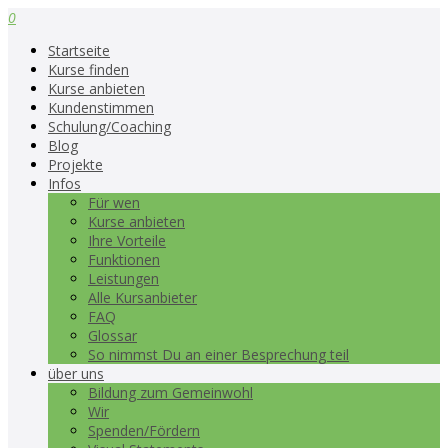
0
Startseite
Kurse finden
Kurse anbieten
Kundenstimmen
Schulung/Coaching
Blog
Projekte
Infos
Für wen
Kurse anbieten
Ihre Vorteile
Funktionen
Leistungen
Alle Kursanbieter
FAQ
Glossar
So nimmst Du an einer Besprechung teil
über uns
Bildung zum Gemeinwohl
Wir
Spenden/Fördern