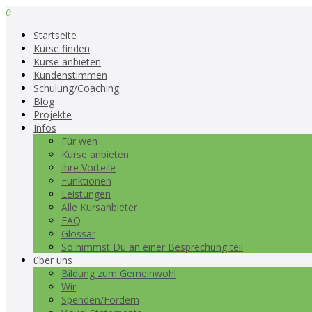
0
Startseite
Kurse finden
Kurse anbieten
Kundenstimmen
Schulung/Coaching
Blog
Projekte
Infos
Für wen
Kurse anbieten
Ihre Vorteile
Funktionen
Leistungen
Alle Kursanbieter
FAQ
Glossar
So nimmst Du an einer Besprechung teil
über uns
Bildung zum Gemeinwohl
Wir
Spenden/Fördern