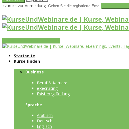
‹ zurück zur Anmeldung
Get reset pass
Vorteile
Funktionen
Leistungen
Startseite
Kurse finden
Business
Beruf & Karriere
eRecruiting
Existenzgründung
Sprache
Arabisch
Deutsch
Englisch