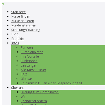
0
Startseite
Kurse finden
Kurse anbieten
Kundenstimmen
Schulung/Coaching
Blog
Projekte
Infos
Für wen
Kurse anbieten
Ihre Vorteile
Funktionen
Leistungen
Alle Kursanbieter
FAQ
Glossar
So nimmst Du an einer Besprechung teil
über uns
Bildung zum Gemeinwohl
Wir
Spenden/Fördern