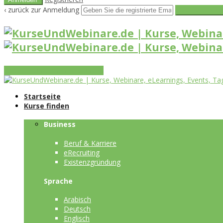
‹ zurück zur Anmeldung
Get reset pass
Vorteile
Funktionen
Leistungen
Startseite
Kurse finden
Business
Beruf & Karriere
eRecruiting
Existenzgründung
Sprache
Arabisch
Deutsch
Englisch