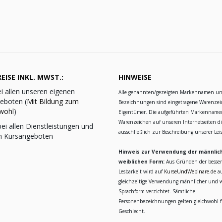
EISE INKL. MWST.:
HINWEISE
i allen unseren eigenen
Alle genannten/gezeigten Markennamen u
eboten (
Mit Bildung zum
Bezeichnungen sind eingetragene Warenzei
wohl
)
Eigentümer. Die aufgeführten Markennam
Warenzeichen auf unseren Internetseiten d
ei allen Dienstleistungen und
ausschließlich zur Beschreibung unserer Le
n Kursangeboten
Hinweis zur Verwendung der männlic
weiblichen Form:
Aus Gründen der besse
Lesbarkeit wird auf
KurseUndWebinare.de
au
gleichzeitige Verwendung männlicher und w
Sprachform verzichtet. Sämtliche
Personenbezeichnungen gelten gleichwohl fü
Geschlecht.