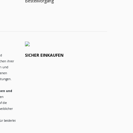
Bestellvorgang
SICHER EINKAUFEN
nd
chen ihrer
en und
ienen
istungen.
hen und
ren
f die
eiblicher
r beiderlei