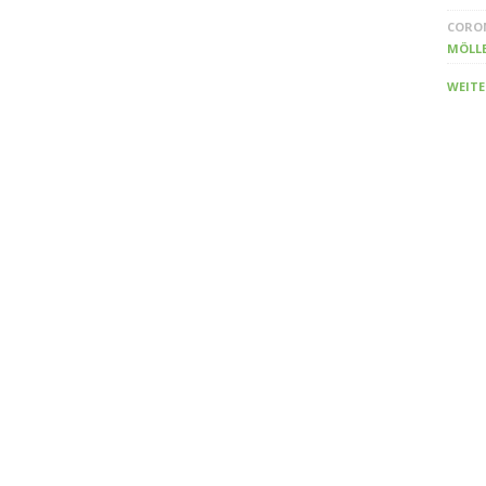
CORO
MÖLL
WEITE