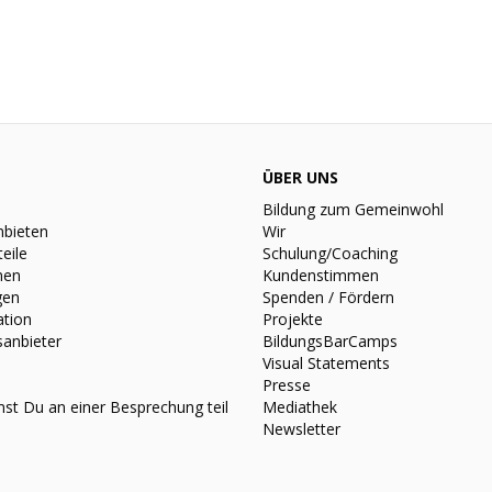
ÜBER UNS
Bildung zum Gemeinwohl
nbieten
Wir
teile
Schulung/Coaching
nen
Kundenstimmen
gen
Spenden / Fördern
ation
Projekte
sanbieter
BildungsBarCamps
Visual Statements
Presse
st Du an einer Besprechung teil
Mediathek
Newsletter