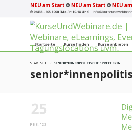
NEU am Start
✪
NEU am Start
✪
NEU am
✆
04833 - 605 1000 (Mo-Fr: 10-18 Uhr) |
info@kurseundwebinare
Startseite
Kurse finden
Kurse anbieten
STARTSEITE
SENIOR*INNENPOLITISCHE SPRECHERIN
senior*innenpoliti
25
Dig
Met
Me
FEB.'22