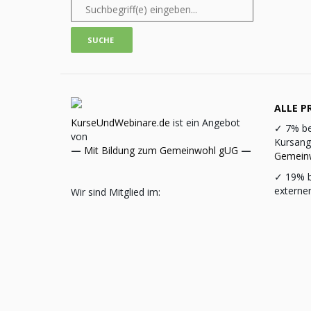
ALLE PR
KurseUndWebinare.de
ist ein Angebot
✓
7% be
von
Kursang
—
Mit Bildung zum Gemeinwohl gUG
—
Gemein
✓
19% b
externe
Wir sind Mitglied im: