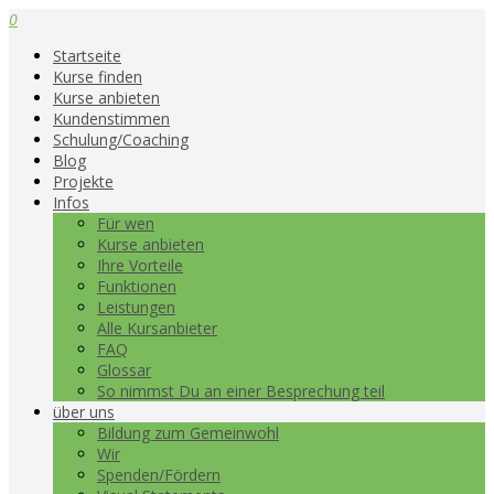
0
Startseite
Kurse finden
Kurse anbieten
Kundenstimmen
Schulung/Coaching
Blog
Projekte
Infos
Für wen
Kurse anbieten
Ihre Vorteile
Funktionen
Leistungen
Alle Kursanbieter
FAQ
Glossar
So nimmst Du an einer Besprechung teil
über uns
Bildung zum Gemeinwohl
Wir
Spenden/Fördern