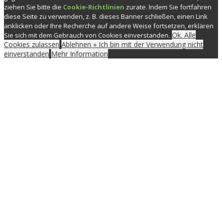
ziehen Sie bitte die
Cookie-Richtlinien
zurate. Indem Sie fortfahren
diese Seite zu verwenden, z. B. dieses Banner schließen, einen Link
anklicken oder Ihre Recherche auf andere Weise fortsetzen, erklären
Ok. Alle
Sie sich mit dem Gebrauch von Cookies einverstanden.
Cookies zulassen
Ablehnen » Ich bin mit der Verwendung nicht
einverstanden
Mehr Information