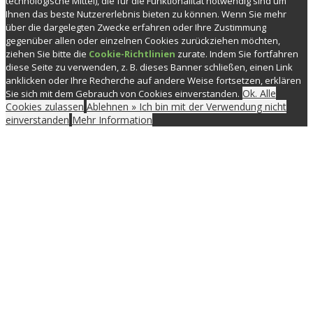
technologische Mittel), die für die Funktionalität notwendig sind um
Ihnen das beste Nutzererlebnis bieten zu können. Wenn Sie mehr
über die dargelegten Zwecke erfahren oder Ihre Zustimmung
gegenüber allen oder einzelnen Cookies zurückziehen möchten,
ziehen Sie bitte die
Cookie-Richtlinien
zurate. Indem Sie fortfahren
diese Seite zu verwenden, z. B. dieses Banner schließen, einen Link
anklicken oder Ihre Recherche auf andere Weise fortsetzen, erklären
Ok. Alle
Sie sich mit dem Gebrauch von Cookies einverstanden.
Cookies zulassen
Ablehnen » Ich bin mit der Verwendung nicht
einverstanden
Mehr Information