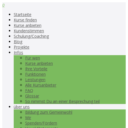
0
Startseite
Kurse finden
Kurse anbieten
Kundenstimmen
Schulung/Coaching
Blog
Projekte
Infos
Für wen
Kurse anbieten
Ihre Vorteile
Funktionen
Leistungen
Alle Kursanbieter
FAQ
Glossar
So nimmst Du an einer Besprechung teil
über uns
Bildung zum Gemeinwohl
Wir
Spenden/Fördern