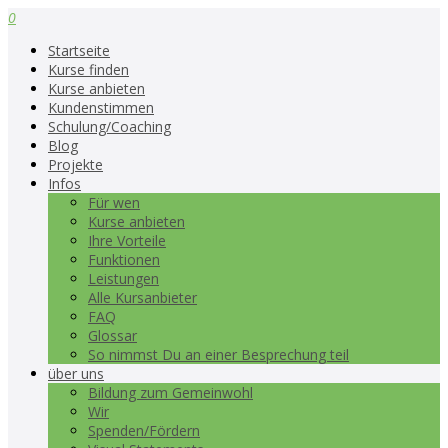
0
Startseite
Kurse finden
Kurse anbieten
Kundenstimmen
Schulung/Coaching
Blog
Projekte
Infos
Für wen
Kurse anbieten
Ihre Vorteile
Funktionen
Leistungen
Alle Kursanbieter
FAQ
Glossar
So nimmst Du an einer Besprechung teil
über uns
Bildung zum Gemeinwohl
Wir
Spenden/Fördern