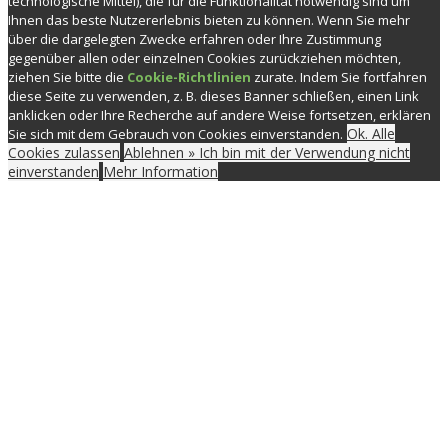
technologische Mittel), die für die Funktionalität notwendig sind um
Ihnen das beste Nutzererlebnis bieten zu können. Wenn Sie mehr
über die dargelegten Zwecke erfahren oder Ihre Zustimmung
gegenüber allen oder einzelnen Cookies zurückziehen möchten,
ziehen Sie bitte die
Cookie-Richtlinien
zurate. Indem Sie fortfahren
diese Seite zu verwenden, z. B. dieses Banner schließen, einen Link
anklicken oder Ihre Recherche auf andere Weise fortsetzen, erklären
Ok. Alle
Sie sich mit dem Gebrauch von Cookies einverstanden.
Cookies zulassen
Ablehnen » Ich bin mit der Verwendung nicht
einverstanden
Mehr Information