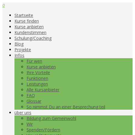
0
Startseite
Kurse finden
Kurse anbieten
Kundenstimmen
Schulung/Coaching
Blog
Projekte
Infos
Für wen
Kurse anbieten
Ihre Vorteile
Funktionen
Leistungen
Alle Kursanbieter
FAQ
Glossar
So nimmst Du an einer Besprechung teil
über uns
Bildung zum Gemeinwohl
Wir
Spenden/Fördern