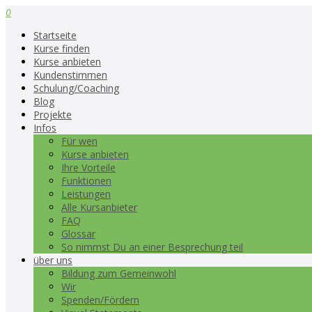
0
Startseite
Kurse finden
Kurse anbieten
Kundenstimmen
Schulung/Coaching
Blog
Projekte
Infos
Für wen
Kurse anbieten
Ihre Vorteile
Funktionen
Leistungen
Alle Kursanbieter
FAQ
Glossar
So nimmst Du an einer Besprechung teil
über uns
Bildung zum Gemeinwohl
Wir
Spenden/Fördern