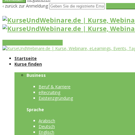
‹ zurück zur Anmeldung
Get reset pass
Vorteile
Funktionen
Leistungen
Startseite
Kurse finden
Business
Beruf & Karriere
eRecruiting
Existenzgründung
Sprache
Arabisch
Deutsch
Englisch