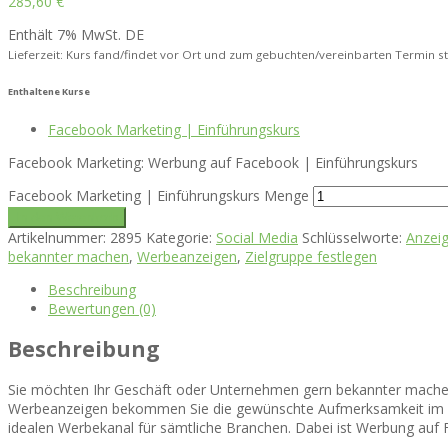
285,60
€
Enthält 7% MwSt. DE
Lieferzeit: Kurs fand/findet vor Ort und zum gebuchten/vereinbarten Termin st
Enthaltene Kurse
Facebook Marketing | Einführungskurs
Facebook Marketing: Werbung auf Facebook | Einführungskurs
Facebook Marketing | Einführungskurs Menge
In den Warenkorb
Artikelnummer:
2895
Kategorie:
Social Media
Schlüsselworte:
Anzei
bekannter machen
,
Werbeanzeigen
,
Zielgruppe festlegen
Beschreibung
Bewertungen (0)
Beschreibung
Sie möchten Ihr Geschäft oder Unternehmen gern bekannter machen
Werbeanzeigen bekommen Sie die gewünschte Aufmerksamkeit im g
idealen Werbekanal für sämtliche Branchen. Dabei ist Werbung auf 