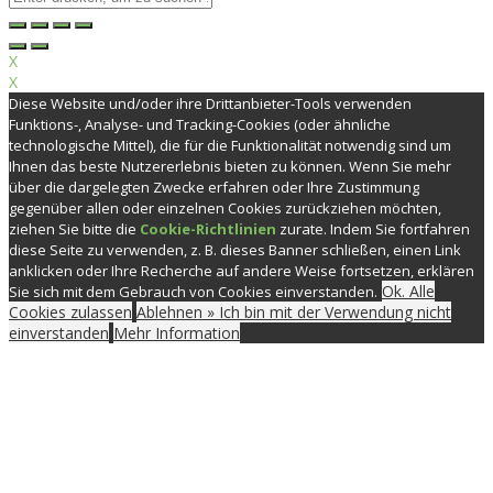
X
X
Diese Website und/oder ihre Drittanbieter-Tools verwenden
Funktions-, Analyse- und Tracking-Cookies (oder ähnliche
technologische Mittel), die für die Funktionalität notwendig sind um
Ihnen das beste Nutzererlebnis bieten zu können. Wenn Sie mehr
über die dargelegten Zwecke erfahren oder Ihre Zustimmung
gegenüber allen oder einzelnen Cookies zurückziehen möchten,
ziehen Sie bitte die
Cookie-Richtlinien
zurate. Indem Sie fortfahren
diese Seite zu verwenden, z. B. dieses Banner schließen, einen Link
anklicken oder Ihre Recherche auf andere Weise fortsetzen, erklären
Ok. Alle
Sie sich mit dem Gebrauch von Cookies einverstanden.
Cookies zulassen
Ablehnen » Ich bin mit der Verwendung nicht
einverstanden
Mehr Information