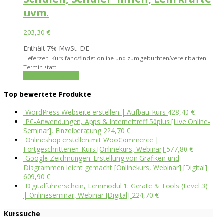
uvm.
203,30
€
Enthält 7% MwSt. DE
Lieferzeit: Kurs fand/findet online und zum gebuchten/vereinbarten
Termin statt
In den Warenkorb
Top bewertete Produkte
WordPress Webseite erstellen | Aufbau-Kurs
428,40
€
PC-Anwendungen, Apps & Internettreff 50plus [Live Online-
Seminar], Einzelberatung
224,70
€
Onlineshop erstellen mit WooCommerce |
Fortgeschrittenen-Kurs [Onlinekurs, Webinar]
577,80
€
Google Zeichnungen: Erstellung von Grafiken und
Diagrammen leicht gemacht [Onlinekurs, Webinar] [Digital]
609,90
€
Digitalführerschein, Lernmodul 1: Geräte & Tools (Level 3)
| Onlineseminar, Webinar [Digital]
224,70
€
Kurssuche