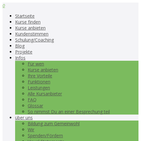
0
Startseite
Kurse finden
Kurse anbieten
Kundenstimmen
Schulung/Coaching
Blog
Projekte
Infos
Für wen
Kurse anbieten
Ihre Vorteile
Funktionen
Leistungen
Alle Kursanbieter
FAQ
Glossar
So nimmst Du an einer Besprechung teil
über uns
Bildung zum Gemeinwohl
Wir
Spenden/Fördern